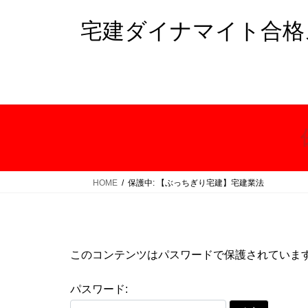
コ
ナ
ン
ビ
宅建ダイナマイト合格
テ
ゲ
ン
ー
ツ
シ
へ
ョ
ス
ン
キ
に
ッ
移
プ
動
HOME
保護中: 【ぶっちぎり宅建】宅建業法
このコンテンツはパスワードで保護されていま
パスワード: