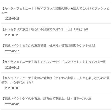
【カヘラ・フェミニーナ】昭和プロレス禁断の戦い★読んでないけどブックレビ
ュー
2026-06-23
【ぶっちぎり大放送】明るい不謹慎で６月27日（土）17時から!!
2026-06-23
【宅建バイク】まさかの東京秘境「檜原村」都市計画図をゲットせよ!
2026-06-16
【カヘラフェミニーナ】教えてヘルシー先生「スクワット」をやってみよー!!!
2026-06-16
【カヘラフェミニーナ】宅建の魅力は「オトナの実学」。人生を楽しむための最
強ツールを手に入れろ！
2026-06-09
【宅建バイク】令和の手賀沼。超再生で下剋上。脱・日本一汚い沼
2026-06-06