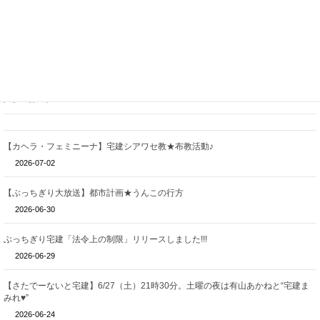
関連記事
【カヘラ・フェミニーナ】宅建シアワセ教★布教活動♪
2026-07-02
【ぶっちぎり大放送】都市計画★うんこの行方
2026-06-30
ぶっちぎり宅建「法令上の制限」リリースしました!!!
2026-06-29
【さたでーないと宅建】6/27（土）21時30分。土曜の夜は有山あかねと“宅建ま
みれ♥”
2026-06-24