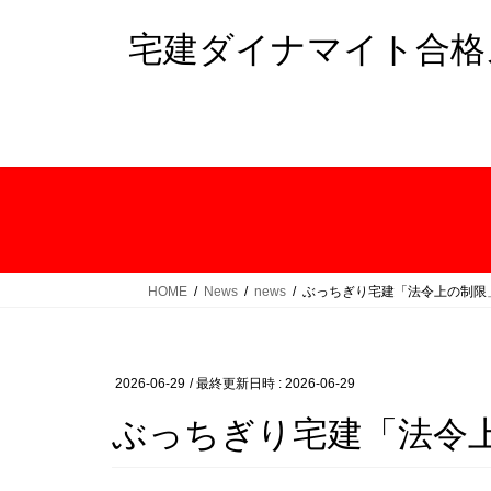
コ
ナ
ン
ビ
宅建ダイナマイト合格
テ
ゲ
ン
ー
ツ
シ
へ
ョ
ス
ン
キ
に
ッ
移
プ
動
HOME
News
news
ぶっちぎり宅建「法令上の制限」
2026-06-29
/ 最終更新日時 :
2026-06-29
ぶっちぎり宅建「法令上