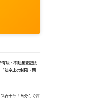
所有法・不動産登記法
る
「法令上の制限（問
、気合十分！自分らで言