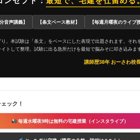
コンセプト：
最短で、宅建を仕留める
0分音声講義】
【条文ベース教材】
【毎週月曜夜のライブ
ぎり。本試験は「条文」をベースにした表現で出題されます。それ
ライトして整理。試験に出る急所だけを最短で脳みそに叩き込みま
講師歴38年 おーさわ校
チェック！
毎週水曜夜9時は無料の宅建授業（インスタライブ）