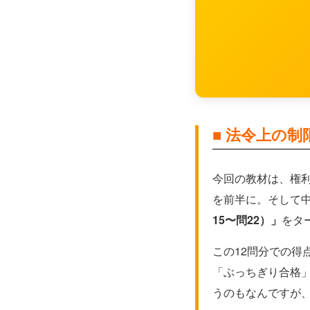
■ 法令上の
今回の教材は、権利
を前半に。そして
15〜問22）」
をタ
この12問分での得
「ぶっちぎり合格
うのもなんですが