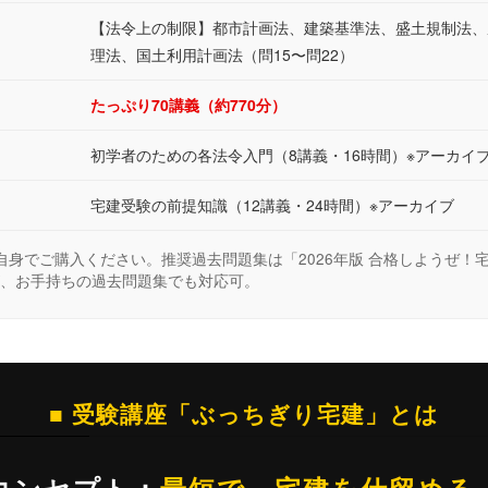
【法令上の制限】都市計画法、建築基準法、盛土規制法、
理法、国土利用計画法（問15〜問22）
たっぷり70講義（約770分）
初学者のための各法令入門（8講義・16時間）※アーカイ
宅建受験の前提知識（12講義・24時間）※アーカイブ
自身でご購入ください。推奨過去問題集は「2026年版 合格しようぜ！宅
、お手持ちの過去問題集でも対応可。
■ 受験講座「ぶっちぎり宅建」とは