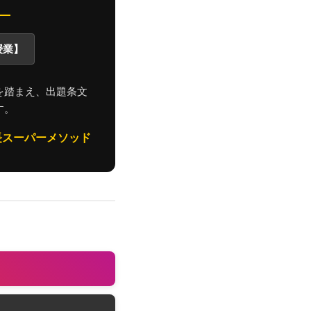
。
授業】
を踏まえ、出題条文
す。
長スーパーメソッド