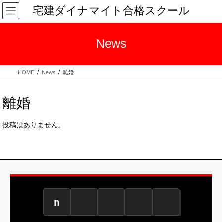
コ
ナ
宅建ダイナマイト合格スクール
ン
ビ
テ
ゲ
ン
ー
News
ツ
シ
へ
ョ
ス
ン
HOME
News
離婚
キ
に
ッ
移
プ
動
離婚
投稿はありません。
n