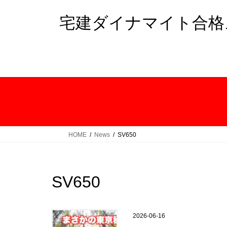
コ
ナ
ン
ビ
宅建ダイナマイト合格
テ
ゲ
ン
ー
ツ
シ
へ
ョ
ス
ン
キ
に
ッ
移
プ
動
HOME
News
SV650
SV650
2026-06-16