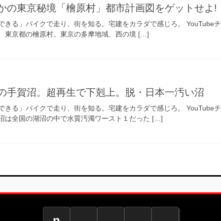
かの東京秘境「檜原村」都市計画図をゲットせよ!
きる」バイクで走り、街を知る。宅建をカラダで感じろ。 YouTubeチャ
東京都の檜原村。東京の多摩地域、西の境 […]
の手賀沼。超再生で下剋上。脱・日本一汚い沼
きる」バイクで走り、街を知る。宅建をカラダで感じろ。 YouTube
は全国の湖沼の中で水質汚濁ワースト１だった […]
n