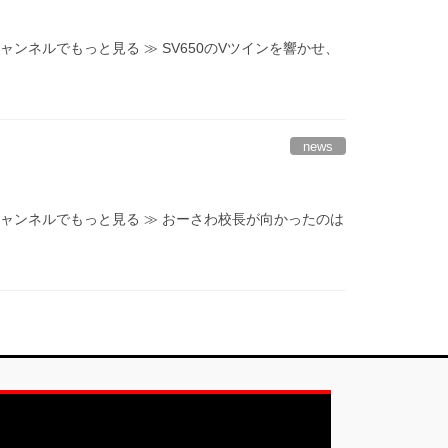
ンネルでもっと見る ≫ SV650のVツインを響かせ、
news
チャンネルでもっと見る ≫ おーさわ校長が向かったのは