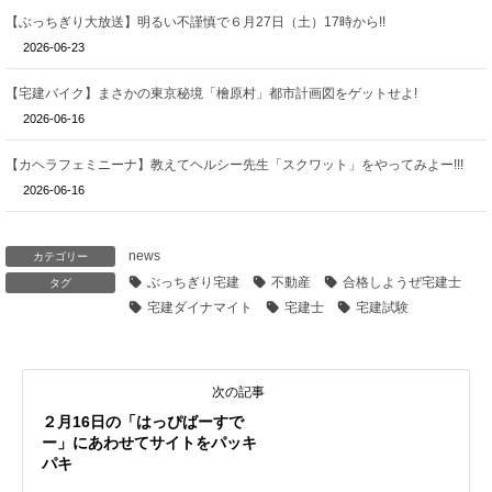
【ぶっちぎり大放送】明るい不謹慎で６月27日（土）17時から!!
2026-06-23
【宅建バイク】まさかの東京秘境「檜原村」都市計画図をゲットせよ!
2026-06-16
【カヘラフェミニーナ】教えてヘルシー先生「スクワット」をやってみよー!!!
2026-06-16
news
カテゴリー
ぶっちぎり宅建
不動産
合格しようぜ宅建士
タグ
宅建ダイナマイト
宅建士
宅建試験
次の記事
２月16日の「はっぴばーすで
ー」にあわせてサイトをパッキ
パキ