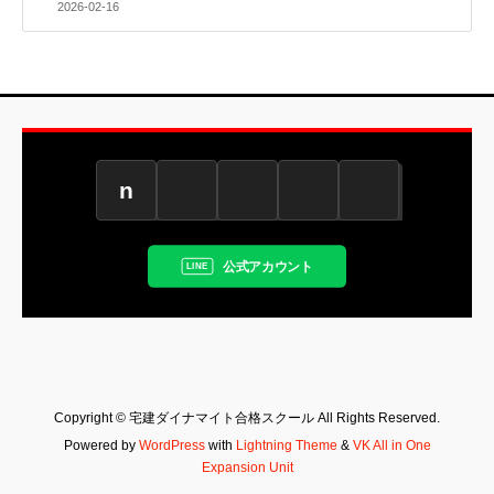
2026-02-16
n
公式アカウント
Copyright © 宅建ダイナマイト合格スクール All Rights Reserved.
Powered by
WordPress
with
Lightning Theme
&
VK All in One
Expansion Unit