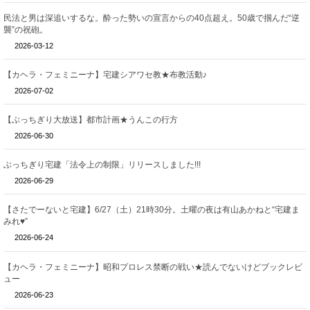
民法と男は深追いするな。酔った勢いの宣言からの40点超え。50歳で掴んだ“逆
襲”の祝砲。
2026-03-12
【カヘラ・フェミニーナ】宅建シアワセ教★布教活動♪
2026-07-02
【ぶっちぎり大放送】都市計画★うんこの行方
2026-06-30
ぶっちぎり宅建「法令上の制限」リリースしました!!!
2026-06-29
【さたでーないと宅建】6/27（土）21時30分。土曜の夜は有山あかねと“宅建ま
みれ♥”
2026-06-24
【カヘラ・フェミニーナ】昭和プロレス禁断の戦い★読んでないけどブックレビ
ュー
2026-06-23