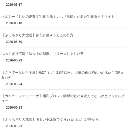
2026-03-17
ヘルシーじじいの逆襲！宅建も筋トレも『基礎』が命だ宅建ダイナマイト!!
2026-03-10
【ぶっちぎり大放送】都市計画★うんこの行方
2026-06-30
ぶっちぎり宅建「法令上の制限」リリースしました!!!
2026-06-29
【さたでーないと宅建】6/27（土）21時30分。土曜の夜は有山あかねと“宅建ま
みれ♥”
2026-06-24
【カヘラ・フェミニーナ】昭和プロレス禁断の戦い★読んでないけどブックレビ
ュー
2026-06-23
【ぶっちぎり大放送】明るい不謹慎で６月27日（土）17時から!!
2026-06-23