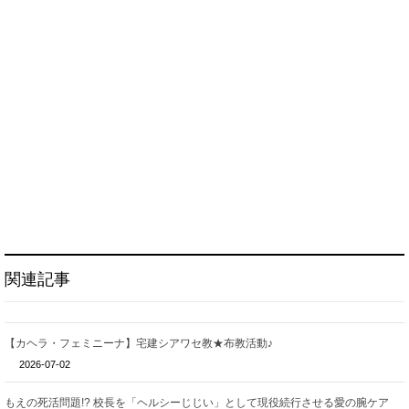
関連記事
【カヘラ・フェミニーナ】宅建シアワセ教★布教活動♪
2026-07-02
もえの死活問題!? 校長を「ヘルシーじじい」として現役続行させる愛の腕ケア