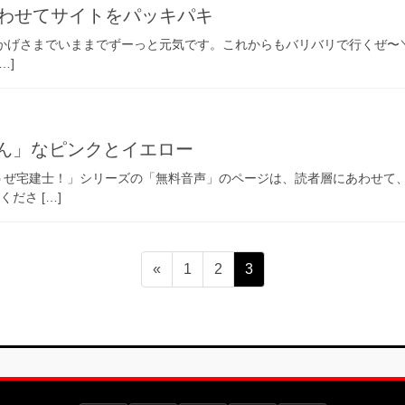
あわせてサイトをパッキパキ
かげさまでいままでずーっと元気です。これからもバリバリで行くぜ〜＼(
…]
ん」なピンクとイエロー
うぜ宅建士！」シリーズの「無料音声」のページは、読者層にあわせて
ださ […]
固
固
固
«
1
2
3
定
定
定
ペ
ペ
ペ
ー
ー
ー
ジ
ジ
ジ