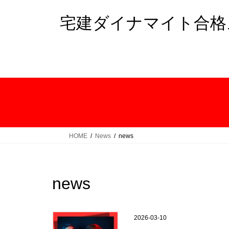
コ
ナ
ン
ビ
宅建ダイナマイト合格
テ
ゲ
ン
ー
ツ
シ
へ
ョ
ス
ン
キ
に
ッ
移
プ
動
HOME
News
news
news
2026-03-10