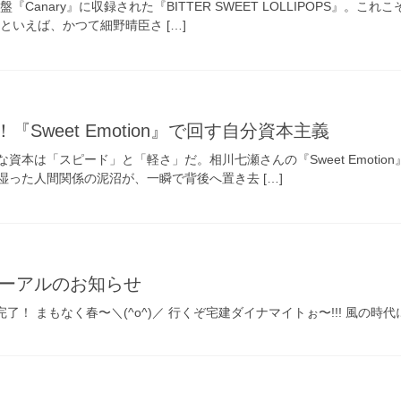
盤『Canary』に収録された『BITTER SWEET LOLLIPOPS
といえば、かつて細野晴臣さ […]
Sweet Emotion』で回す自分資本主義
資本は「スピード」と「軽さ」だ。相川七瀬さんの『Sweet Emoti
った人間関係の泥沼が、一瞬で背後へ置き去 […]
ューアルのお知らせ
！ まもなく春〜＼(^o^)／ 行くぞ宅建ダイナマイトぉ〜!!! 風の時