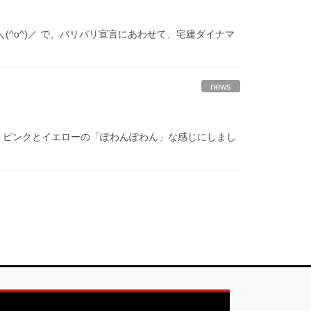
^o^)／ で、バリバリ宣言にあわせて、宅建ダイナマ
news
、ピンクとイエローの「ぽわんぽわん」な感じにしまし