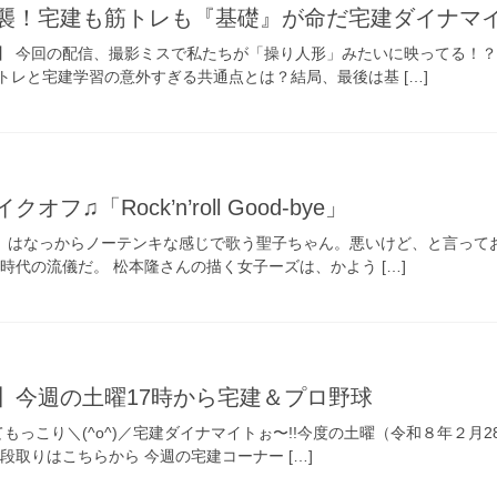
襲！宅建も筋トレも『基礎』が命だ宅建ダイナマイト
】 今回の配信、撮影ミスで私たちが「操り人形」みたいに映ってる！？
トレと宅建学習の意外すぎる共通点とは？結局、最後は基 […]
♫「Rock’n’roll Good‐bye」
と、はなっからノーテンキな感じで歌う聖子ちゃん。悪いけど、と言って
時代の流儀だ。 松本隆さんの描く女子ーズは、かよう […]
】今週の土曜17時から宅建＆プロ野球
てもっこり＼(^o^)／宅建ダイナマイトぉ〜!!今度の土曜（令和８年２月
段取りはこちらから 今週の宅建コーナー […]