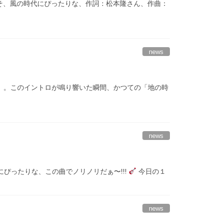
』。これこそ、風の時代にぴったりな、作詞：松本隆さん、作曲：
news
on』。このイントロが鳴り響いた瞬間、かつての「地の時
news
代にぴったりな、この曲でノリノリだぁ〜!!!
今日の１
news