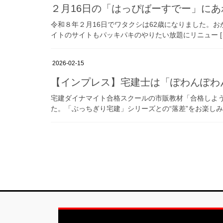
２月16日の「はっぴばーすでー」に
令和８年２月16日でワタクシは62歳になりました。お
イトのサイトもパッキパキのやりたい放題にリニュー [
2026-02-15
【インプレス】宅建士は「ぽわんぽわ
宅建ダイナマイト合格スクールの市販教材「合格しよ
た。「ぶっちぎり宅建」シリーズとの“落差”をお楽しみく
投
稿
の
ペ
ー